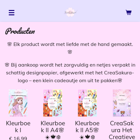
Ga
direct
naar
Producten
de
hoofdinhoud
🌸 Elk product wordt met liefde met de hand gemaakt.
🌸
🌸 Bij aankoop wordt het zorgvuldig en netjes verpakt in
schattig designpapier, afgewerkt met het CreaSakura-
logo – een klein cadeautje om uit te pakken🌸
Kleurboe
Kleurboe
Kleurboe
CreaSak
k I
k II A4🌸
k II A5🌸
ura Het
☀️🍁❄️
☀️🍁❄️
Creatieve
€ 16,99